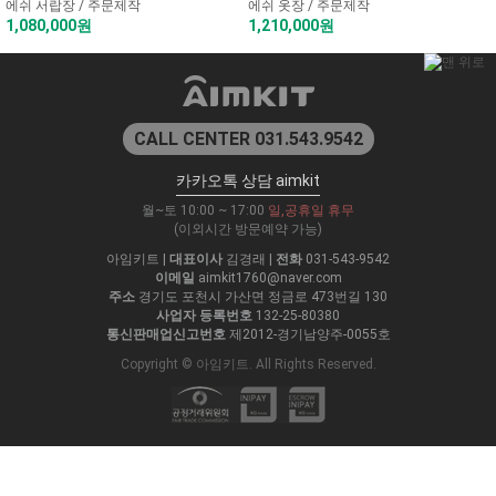
에쉬 서랍장 / 주문제작
에쉬 옷장 / 주문제작
1,080,000원
1,210,000원
CALL CENTER 031.543.9542
카카오톡 상담 aimkit
월~토 10:00 ~ 17:00
일,공휴일 휴무
(이외시간 방문예약 가능)
아임키트
|
대표이사
김경래
|
전화
031-543-9542
이메일
aimkit1760@naver.com
주소
경기도 포천시 가산면 정금로 473번길 130
사업자 등록번호
132-25-80380
통신판매업신고번호
제2012-경기남양주-0055호
Copyright © 아임키트. All Rights Reserved.