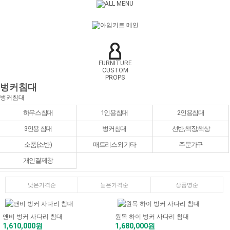
FURNITURE
CUSTOM
PROPS
벙커침대
벙커침대
하우스침대
1인용침대
2인용침대
3인용 침대
벙커침대
선반,책장,책상
소품(소반)
매트리스외 기타
주문가구
개인결제창
낮은가격순
높은가격순
상품명순
앤비 벙커 사다리 침대
원목 하이 벙커 사다리 침대
1,610,000원
1,680,000원