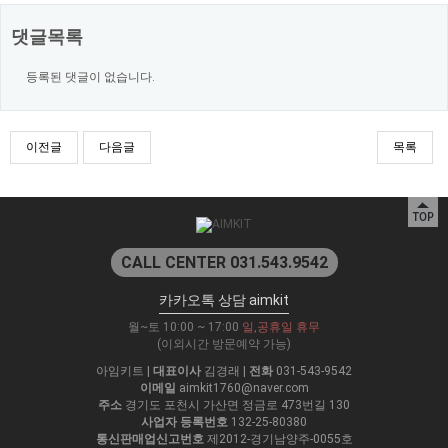
댓글목록
등록된 댓글이 없습니다.
이전글
다음글
목록
CALL CENTER 031.543.9542
카카오톡 상담 aimkit
월~토 10:00 ~ 17:00
일,공휴일 휴무
(이외시간 방문예약 가능)
아임키트
|
대표이사
김경래
|
전화
031-543-9542
이메일
aimkit1760@naver.com
주소
경기도 포천시 가산면 정금로 473번길 130
사업자 등록번호
132-25-80380
통신판매업신고번호
제2012-경기남양주-0055호