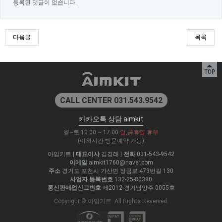
등록된 댓글이 없습니다.
다음글
목록
CALL CENTER 031.543.9542
카카오톡 상담 aimkit
월~토 10:00 ~ 17:00
일,공휴일 휴무
(이외시간 방문예약 가능)
아임키트
|
대표이사
김경래
|
전화
031-543-9542
이메일
aimkit1760@naver.com
주소
경기도 포천시 가산면 정금로 473번길 130
사업자 등록번호
132-25-80380
통신판매업신고번호
제2012-경기남양주-0055호
Copyright © 아임키트. All Rights Reserved.