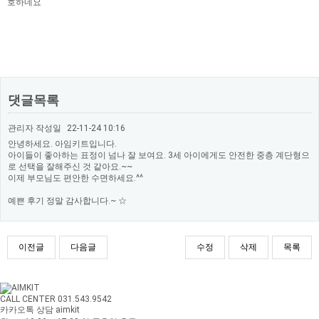
호하네요
댓글목록
관리자
작성일
22-11-24 10:16
안녕하세요. 아임키트입니다.
아이들이 좋아하는 표정이 넘나 잘 보여요. 3세 아이에게도 안전한 중층 계단형으
로 선택을 잘해주신 것 같아요.~~
이제 부모님도 편안한 수면하세요.^^
예쁜 후기 정말 감사합니다.~ ☆
이전글
다음글
수정
삭제
목록
CALL CENTER 031.543.9542
카카오톡 상담 aimkit