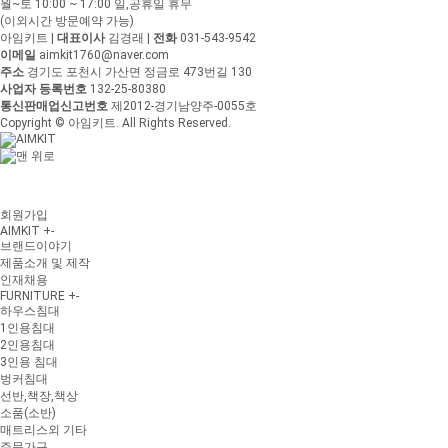
월~토 10:00 ~ 17:00
일,공휴일 휴무
(이외시간 방문예약 가능)
아임키트
|
대표이사
김경래
|
전화
031-543-9542
이메일
aimkit1760@naver.com
주소
경기도 포천시 가산면 정금로 473번길 130
사업자 등록번호
132-25-80380
통신판매업신고번호
제2012-경기남양주-0055호
Copyright © 아임키트. All Rights Reserved.
회원가입
AIMKIT
+
-
브랜드이야기
제품소개 및 제작
인재채용
FURNITURE
+
-
하우스침대
1인용침대
2인용침대
3인용 침대
벙커침대
선반,책장,책상
소품(소반)
매트리스외 기타
주문가구