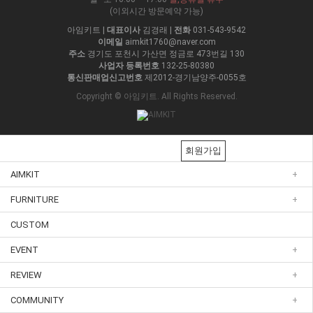
(이외시간 방문예약 가능)
아임키트
|
대표이사
김경래
|
전화
031-543-9542
이메일
aimkit1760@naver.com
주소
경기도 포천시 가산면 정금로 473번길 130
사업자 등록번호
132-25-80380
통신판매업신고번호
제2012-경기남양주-0055호
Copyright © 아임키트. All Rights Reserved.
회원가입
AIMKIT
+
FURNITURE
+
CUSTOM
EVENT
+
REVIEW
+
COMMUNITY
+