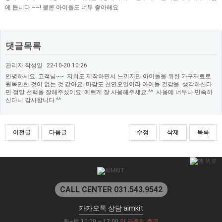
에 듭니다 ~~! 물론 아이들도 너무 좋아해요
댓글목록
관리자
작성일
22-10-20 10:26
안녕하세요. 고객님~~ 저희도 제작하면서 느끼지만 아이들을 위한 가구재료로
원목만한 것이 없는 것 같아요. 마감도 천연오일이라 아이들 건강을 생각하신다
면 정말 선택을 잘해주셨어요. 예쁘게 잘 사용해주세요.^^ 사용에 너무나 만족하
신다니 감사합니다.^^
이전글
다음글
수정
삭제
목록
CALL CENTER 031.543.9542
카카오톡 상담 aimkit
월~토 10:00 ~ 17:00
일,공휴일 휴무