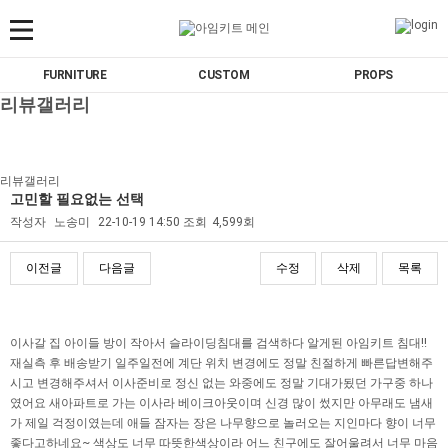
FURNITURE
CUSTOM
PROPS
리뷰갤러리
리뷰갤러리
고민할 필요없는 선택
작성자
노송미
22-10-19 14:50
조회
4,599회
이전글
다음글
수정
삭제
목록
본문
이사갈 집 아이들 방이 작아서 슬라이딩침대를 검색하다 알게된 아임키트 침대!!
재실측 후 배송받기 일주일전에 계단 위치 변경에도 정말 친절하게 빠른답변해주
시고 변경해주셔서 이사준비로 정신 없는 와중에도 정말 기대가됬던 가구중 하나
였어요 새아파트로 가는 이사라 베이크아웃이며 신경 많이 썼지만 아무래도 냄새
가 제일 걱정이였는데 애들 잠자는 장은 나무향으로 놀러오는 지인마다 향이 너무
좋다고하네요~ 색상도 너무 따뜻한색상이라 어느 친구에도 잘어울려서 너무 마음