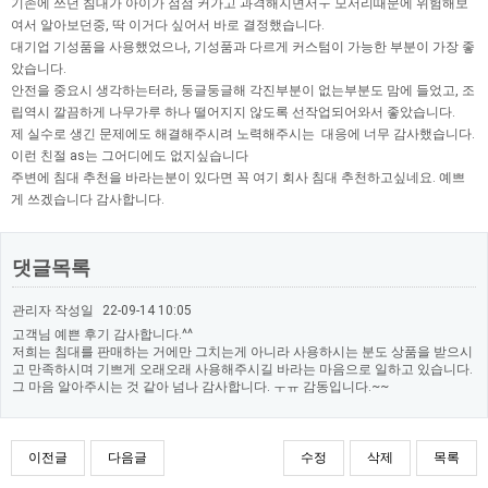
기존에 쓰던 침대가 아이가 점점 커가고 과격해지면서ㅜ 모서리때문에 위험해보
여서 알아보던중, 딱 이거다 싶어서 바로 결정했습니다.
대기업 기성품을 사용했었으나, 기성품과 다르게 커스텀이 가능한 부분이 가장 좋
았습니다.
안전을 중요시 생각하는터라, 둥글둥글해 각진부분이 없는부분도 맘에 들었고, 조
립역시 깔끔하게 나무가루 하나 떨어지지 않도록 선작업되어와서 좋았습니다.
제 실수로 생긴 문제에도 해결해주시려 노력해주시는 대응에 너무 감사했습니다.
이런 친절 as는 그어디에도 없지싶습니다
주변에 침대 추천을 바라는분이 있다면 꼭 여기 회사 침대 추천하고싶네요. 예쁘
게 쓰겠습니다 감사합니다.
댓글목록
관리자
작성일
22-09-14 10:05
고객님 예쁜 후기 감사합니다.^^
저희는 침대를 판매하는 거에만 그치는게 아니라 사용하시는 분도 상품을 받으시
고 만족하시며 기쁘게 오래오래 사용해주시길 바라는 마음으로 일하고 있습니다.
그 마음 알아주시는 것 같아 넘나 감사합니다. ㅜㅠ 감동입니다.~~
이전글
다음글
수정
삭제
목록