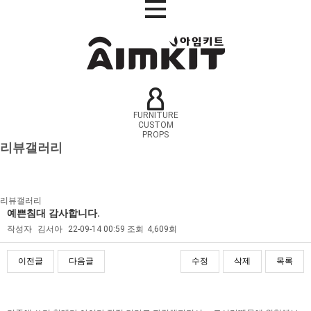
FURNITURE
CUSTOM
PROPS
리뷰갤러리
리뷰갤러리
예쁜침대 감사합니다.
작성자
김서아
22-09-14 00:59
조회
4,609회
이전글
다음글
수정
삭제
목록
본문