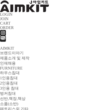
LOGIN
JOIN
CART
ORDER
AIMKIT
브랜드이야기
제품소개 및 제작
인재채용
FURNITURE
하우스침대
1인용침대
2인용침대
3인용 침대
벙커침대
선반,책장,책상
소품(소반)
매트리스외 기타