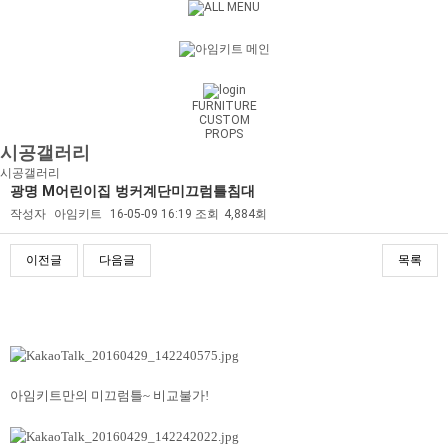
FURNITURE
CUSTOM
PROPS
시공갤러리
시공갤러리
광명 M어린이집 벙커계단미끄럼틀침대
작성자
아임키트
16-05-09 16:19
조회
4,884회
이전글
다음글
목록
본문
아임키트만의 미끄럼틀~ 비교불가!