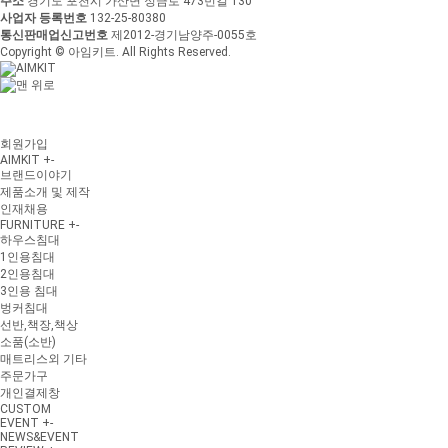
주소
경기도 포천시 가산면 정금로 473번길 130
사업자 등록번호
132-25-80380
통신판매업신고번호
제2012-경기남양주-0055호
Copyright © 아임키트. All Rights Reserved.
회원가입
AIMKIT
+
-
브랜드이야기
제품소개 및 제작
인재채용
FURNITURE
+
-
하우스침대
1인용침대
2인용침대
3인용 침대
벙커침대
선반,책장,책상
소품(소반)
매트리스외 기타
주문가구
개인결제창
CUSTOM
EVENT
+
-
NEWS&EVENT