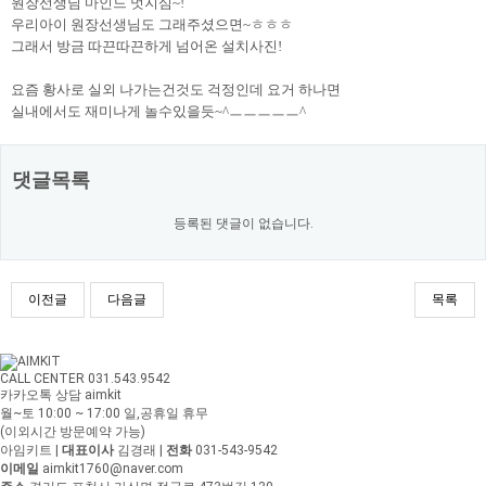
원장선생님 마인드 멋지심~!
우리아이 원장선생님도 그래주셨으면~ㅎㅎㅎ
그래서 방금 따끈따끈하게 넘어온 설치사진!
요즘 황사로 실외 나가는건것도 걱정인데 요거 하나면
실내에서도 재미나게 놀수있을듯~^ㅡㅡㅡㅡㅡ^
댓글목록
등록된 댓글이 없습니다.
이전글
다음글
목록
CALL CENTER 031.543.9542
카카오톡 상담 aimkit
월~토 10:00 ~ 17:00
일,공휴일 휴무
(이외시간 방문예약 가능)
아임키트
|
대표이사
김경래
|
전화
031-543-9542
이메일
aimkit1760@naver.com