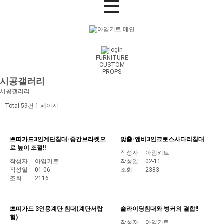
FURNITURE
CUSTOM
PROPS
시공갤러리
시공갤러리
Total 59건
1 페이지
쁘띠가드3인계단침대-중간브라켓으
맞춤-앤비3인크로스사다리침대
로 높이 조절!!
작성자
아임키트
작성자
아임키트
작성일
02-11
작성일
01-06
조회
2383
조회
2116
쁘띠가드 3인용계단 침대(계단서랍
슬라이딩침대와 벙커의 결합!!
형)
작성자
아임키트