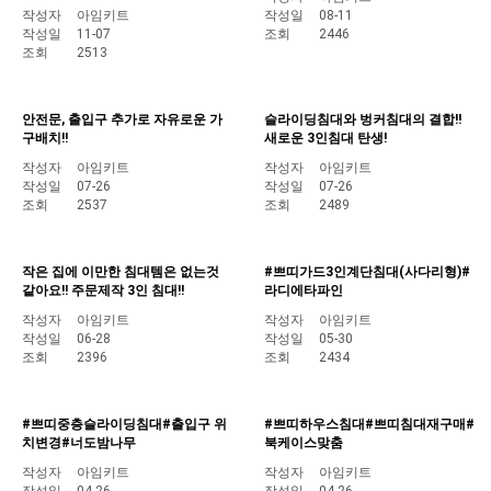
작성자
아임키트
작성일
08-11
작성일
11-07
조회
2446
조회
2513
안전문, 출입구 추가로 자유로운 가
슬라이딩침대와 벙커침대의 결합!!
구배치!!
새로운 3인침대 탄생!
작성자
아임키트
작성자
아임키트
작성일
07-26
작성일
07-26
조회
2537
조회
2489
작은 집에 이만한 침대템은 없는것
#쁘띠가드3인계단침대(사다리형)#
같아요!! 주문제작 3인 침대!!
라디에타파인
작성자
아임키트
작성자
아임키트
작성일
06-28
작성일
05-30
조회
2396
조회
2434
#쁘띠중층슬라이딩침대#출입구 위
#쁘띠하우스침대#쁘띠침대재구매#
치변경#너도밤나무
북케이스맞춤
작성자
아임키트
작성자
아임키트