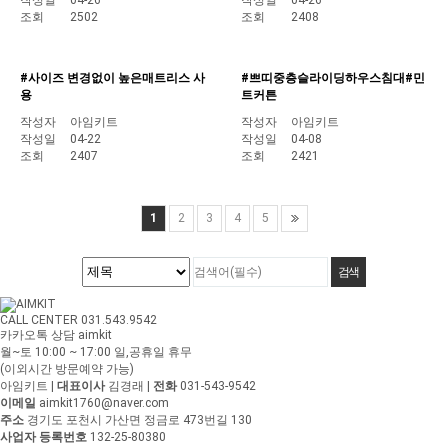
작성일
04-26
작성일
04-26
조회
2502
조회
2408
#사이즈 변경없이 높은매트리스 사
#쁘띠중층슬라이딩하우스침대#민
용
트커튼
작성자
아임키트
작성자
아임키트
작성일
04-22
작성일
04-08
조회
2407
조회
2421
1
2
3
4
5
CALL CENTER 031.543.9542
카카오톡 상담 aimkit
월~토 10:00 ~ 17:00
일,공휴일 휴무
(이외시간 방문예약 가능)
아임키트
|
대표이사
김경래
|
전화
031-543-9542
이메일
aimkit1760@naver.com
주소
경기도 포천시 가산면 정금로 473번길 130
사업자 등록번호
132-25-80380