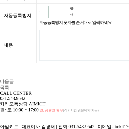
숫
자
새
자동등록방지
음
로
자동등록방지 숫자를 순서대로 입력하세요.
성
고
듣
침
기
내용
다음글
목록
CALL CENTER
031.543.9542
카카오톡상담
AIMKIT
월~토 10:00 ~ 17:00
일, 공휴일 휴무
(이외시간 방문예약 가능)
아임키트
|
대표이사 김경래
|
전화 031-543-9542
|
이메일 aimkit17