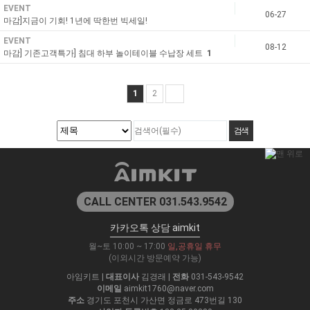
EVENT
06-27
마감]지금이 기회! 1년에 딱한번 빅세일!
EVENT
08-12
마감] 기존고객특가] 침대 하부 놀이테이블 수납장 세트
1
1
2
CALL CENTER 031.543.9542
카카오톡 상담 aimkit
월~토 10:00 ~ 17:00
일,공휴일 휴무
(이외시간 방문예약 가능)
아임키트
|
대표이사
김경래
|
전화
031-543-9542
이메일
aimkit1760@naver.com
주소
경기도 포천시 가산면 정금로 473번길 130